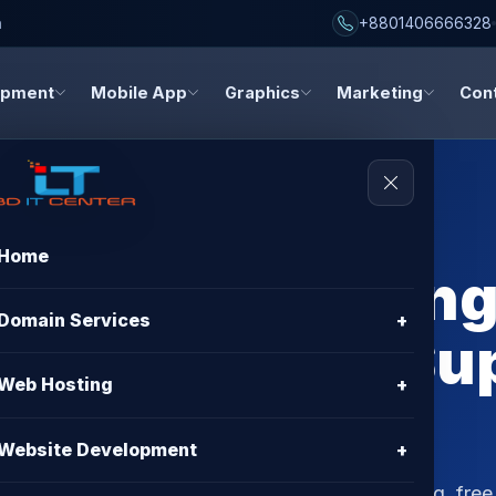
h
+8801406666328
opment
Mobile App
Graphics
Marketing
Con
Home
 Support Hosting
Domain Services
+
g with Bangla Su
Web Hosting
+
ER
Website Development
+
ng in Bangladesh? Enjoy hassle-free web hosting, free