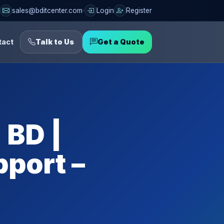
sales@bditcenter.com
Login
Register
tact
Talk to Us
Get a Quote
 BD |
pport –