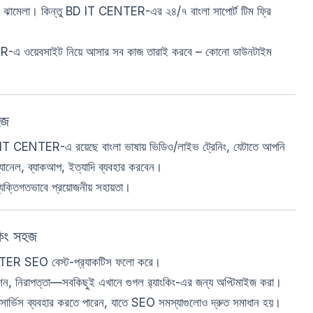
েক ঝামেলা। কিন্তু BD IT CENTER-এর ২৪/৭ বাংলা সাপোর্ট টিম ফ্রি
R-এ ওয়েবসাইট নিয়ে আসার সব কাজ তারাই করবে – কোনো ডাউনটাইম
হজ
 IT CENTER-এ রয়েছে বাংলা ভাষায় ভিডিও/লাইভ ট্রেনিং, যেটাতে আপনি
্যানেল, ব্যাকআপ, ইত্যাদি ব্যবহার করবেন।
্যক্তিগতভাবে প্রয়োজনীয় সহায়তা।
কিং সহজ
ENTER SEO বেস্ট-প্র‍্যাকটিস ফলো করে।
ন, নিরাপত্তা—সবকিছুই এখানে গুগল র‍্যাংকিং-এর জন্য অপ্টিমাইজ করা।
সার্ভিস ব্যবহার করতে পারেন, যাতে SEO সমস্যাগুলোও দ্রুত সমাধান হয়।