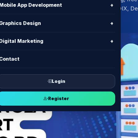
Mobile App Development
+
pport from BD IT CENTER. Best Shared, VPS, BDIX, De
Graphics Design
+
Digital Marketing
+
Contact
Login
Register