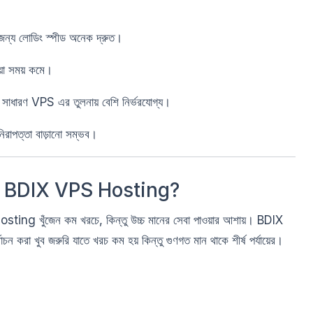
 জন্য লোডিং স্পীড অনেক দ্রুত।
য়া সময় কমে।
রণ VPS এর তুলনায় বেশি নির্ভরযোগ্য।
নিরাপত্তা বাড়ানো সম্ভব।
ble BDIX VPS Hosting?
sting খুঁজেন কম খরচে, কিন্তু উচ্চ মানের সেবা পাওয়ার আশায়। BDIX
 করা খুব জরুরি যাতে খরচ কম হয় কিন্তু গুণগত মান থাকে শীর্ষ পর্যায়ের।