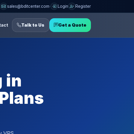
sales@bditcenter.com
Login
Register
tact
Talk to Us
Get a Quote
 in
 Plans
ly VPS