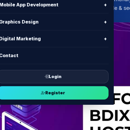
Mobile App Development
+
X hosting provider in Bangladesh. Fast, reliable & se
Graphics Design
+
Digital Marketing
+
Contact
Login
Register