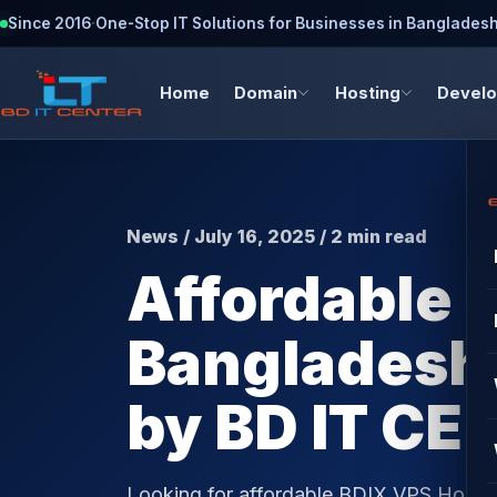
Since 2016
·
One-Stop IT Solutions for Businesses in Banglades
Home
Domain
Hosting
Devel
News / July 16, 2025 / 2 min read
Affordable 
Bangladesh 
by BD IT CE
Looking for affordable BDIX VPS Hostin