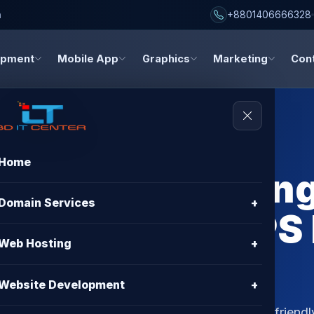
h
+8801406666328
opment
Mobile App
Graphics
Marketing
Con
Home
BDIX VPS Hosting
Domain Services
+
- Best BDIX VPS
Web Hosting
+
NTER
Website Development
+
g in Bangladesh? Discover top-quality, budget-friend