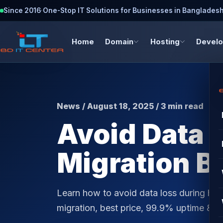
Since 2016
·
One-Stop IT Solutions for Businesses in Banglades
Home
Domain
Hosting
Devel
News / August 18, 2025 / 3 min read
Avoid Data 
Migration B
Learn how to avoid data loss during ho
migration, best price, 99.9% uptime & 2