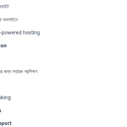
বসাইট
দা অনলাইনে
powered hosting
ion
র জন্য সহায়ক প্রশিক্ষণ
anking
s
pport