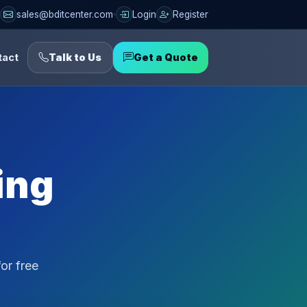
sales@bditcenter.com
Login
Register
tact
Talk to Us
Get a Quote
ing
or free