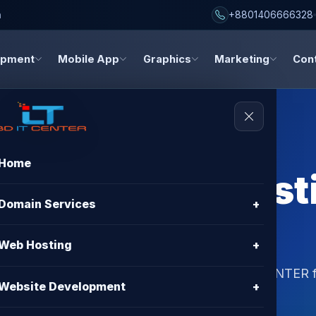
h
+8801406666328
opment
Mobile App
Graphics
Marketing
Con
Home
Loss During Host
Domain Services
+
D
Web Hosting
+
sting migration in Bangladesh. Choose BD IT CENTER f
Website Development
+
4/7 support.