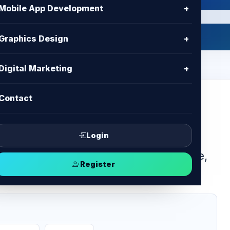
Mobile App Development
+
Graphics Design
+
Digital Marketing
+
Contact
ss during hosting migration in
Login
ENTER for free migration, best price,
Register
rt.