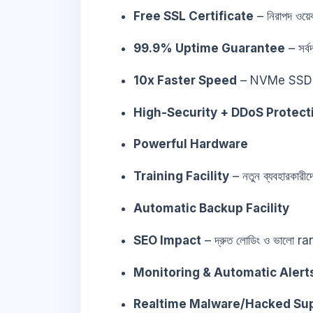
Free SSL Certificate
– নিরাপদ ওয়ে
99.9% Uptime Guarantee
– সর্ব
10x Faster Speed
– NVMe SSD-
High-Security + DDoS Protect
Powerful Hardware
Training Facility
– নতুন ব্যবহারকারীদে
Automatic Backup Facility
SEO Impact
– দ্রুত লোডিং ও ভালো r
Monitoring & Automatic Alert
Realtime Malware/Hacked Su