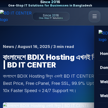
Since 2016
One-Stop IT Solutions for Businesses in Bangladesh
Since 2016
One-Stop IT Solutions
News / August 16, 2025 / 3 min read
Ho
বাংলাদেশে BDIX Hosting এখনই কিনুন
| BD IT CENTER
Dom
বাংলাদেশে BDIX Hosting কিনুন এখনই BD IT CENTER থেকে।
Web
Best Price, Free cPanel, Free SSL, 99.9% Uptime,
10x Faster Speed ও 24/7 Support সহ।
Web