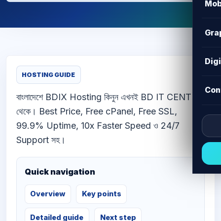
Mob
Gra
Dig
HOSTING GUIDE
Con
বাংলাদেশে BDIX Hosting কিনুন এখনই BD IT CENTER
থেকে। Best Price, Free cPanel, Free SSL,
99.9% Uptime, 10x Faster Speed ও 24/7
Support সহ।
Quick navigation
Overview
Key points
Detailed guide
Next step