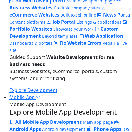
All Web Development
Main development page
Business Websites
Credible company sites
eCommerce Websites
News Portal
Built to sell online
Job Portal
Content platforms
Listings & applications
Portfolio Websites
Custom
Showcase your work
Development
Web Application
Beyond templates
Fix Website Errors
Dashboards & portals
Repair a live
site
Guided Support
Website Development for real
business needs
Business websites, eCommerce, portals, custom
systems, and error fixing.
Explore Development
Mobile App
Mobile App Development
Explore Mobile App Development
All Mobile App Development
Main app page
Android Apps
iPhone Apps
Android development
iOS