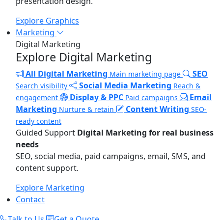
presentation design.
Explore Graphics
Marketing
Digital Marketing
Explore Digital Marketing
All Digital Marketing
SEO
Main marketing page
Social Media Marketing
Search visibility
Reach &
Display & PPC
Email
engagement
Paid campaigns
Marketing
Content Writing
Nurture & retain
SEO-
ready content
Guided Support
Digital Marketing for real business
needs
SEO, social media, paid campaigns, email, SMS, and
content support.
Explore Marketing
Contact
Talk to Us
Get a Quote