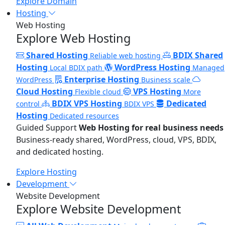
Explore Domain
Hosting
Web Hosting
Explore Web Hosting
Shared Hosting
BDIX Shared
Reliable web hosting
Hosting
WordPress Hosting
Local BDIX path
Managed
Enterprise Hosting
WordPress
Business scale
Cloud Hosting
VPS Hosting
Flexible cloud
More
BDIX VPS Hosting
Dedicated
control
BDIX VPS
Hosting
Dedicated resources
Guided Support
Web Hosting for real business needs
Business-ready shared, WordPress, cloud, VPS, BDIX,
and dedicated hosting.
Explore Hosting
Development
Website Development
Explore Website Development