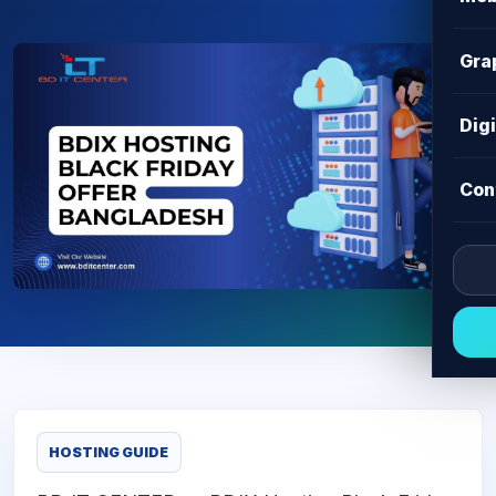
Gra
Dig
Con
HOSTING GUIDE