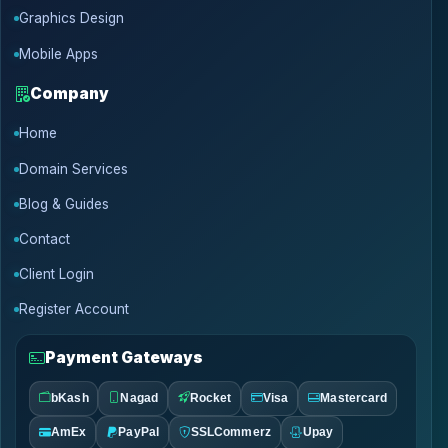
Graphics Design
Mobile Apps
Company
Home
Domain Services
Blog & Guides
Contact
Client Login
Register Account
Payment Gateways
bKash
Nagad
Rocket
Visa
Mastercard
AmEx
PayPal
SSLCommerz
Upay