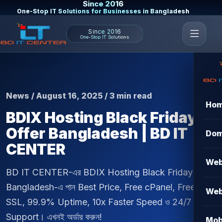
Since 2016
One-Stop IT Solutions for Businesses in Bangladesh
Since 2016
One-Stop IT Solutions
News / August 16, 2025 / 3 min read
Ho
BDIX Hosting Black Friday
Offer Bangladesh | BD IT
Dom
CENTER
Web
BD IT CENTER-এর BDIX Hosting Black Friday Offer
Bangladesh-এ পান Best Price, Free cPanel, Free
Web
SSL, 99.9% Uptime, 10x Faster Speed ও 24/7
Support। এখনই অর্ডার করুন!
Mob