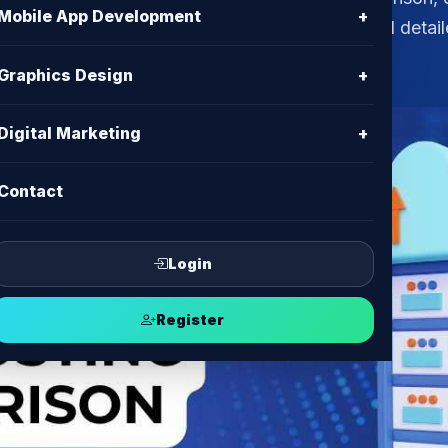
Mobile App Development
+
d get answers to your BDIX hosting FAQs. Find detai
Graphics Design
+
Digital Marketing
+
Contact
Login
Register