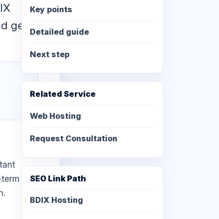
IX
Key points
nd get
Detailed guide
Next step
Related Service
Web Hosting
Request Consultation
tant
SEO Link Path
-term
n.
BDIX Hosting