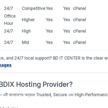
24/7
Competitive
Yes
Yes
cPanel
Office
Higher
Yes
Yes
cPanel
Hour
24/7
High
Yes
Yes
cPanel
24/7
Mid
Yes
Yes
cPanel
ice, and 24/7 local support? BD IT CENTER is the clear w
kages
 BDIX Hosting Provider?
নি না – এটি বাংলাদেশের অন্যতম Trusted, Secure এবং High-Performa