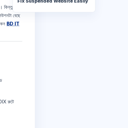
Fix Suspended Website Easily
। কিন্তু
লিউশনটা বেছে
 কেন
BD IT
েড
DIX রুটে