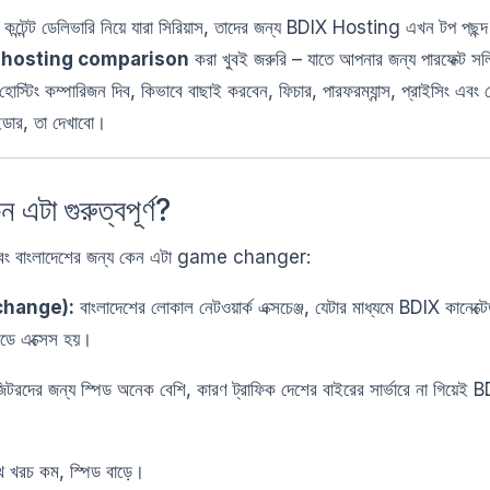
্টেন্ট ডেলিভারি নিয়ে যারা সিরিয়াস, তাদের জন্য BDIX Hosting এখন টপ পছন্দ
 hosting comparison
করা খুবই জরুরি – যাতে আপনার জন্য পারফেক্ট স
্টিং কম্পারিজন দিব, কিভাবে বাছাই করবেন, ফিচার, পারফরম্যান্স, প্রাইসিং এবং
ইডার, তা দেখাবো।
া গুরুত্বপূর্ণ?
বং বাংলাদেশের জন্য কেন এটা game changer:
change):
বাংলাদেশের লোকাল নেটওয়ার্ক এক্সচেঞ্জ, যেটার মাধ্যমে BDIX কানেক্ট
িডে এক্সেস হয়।
রদের জন্য স্পিড অনেক বেশি, কারণ ট্রাফিক দেশের বাইরের সার্ভারে না গিয়েই B
উইথ খরচ কম, স্পিড বাড়ে।