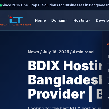
Since 2016
·
One-Stop IT Solutions for Businesses in Banglades
Home
Domain
Hosting
Devel
News / July 16, 2025 / 4 min read
BDIX Hosti
Bangladesh 
Provider | 
Looking for the best BDIX hosting in B