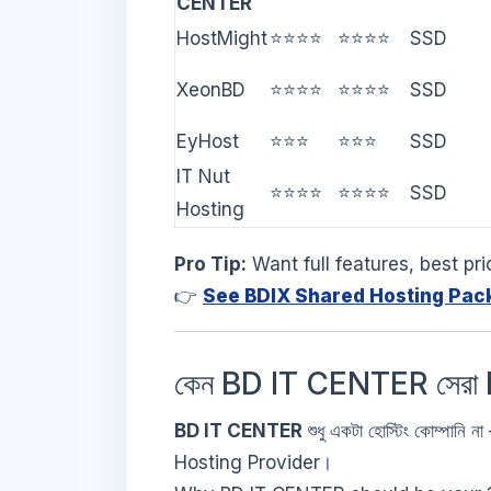
CENTER
HostMight
⭐⭐⭐⭐
⭐⭐⭐⭐
SSD
XeonBD
⭐⭐⭐⭐
⭐⭐⭐⭐
SSD
EyHost
⭐⭐⭐
⭐⭐⭐
SSD
IT Nut
⭐⭐⭐⭐
⭐⭐⭐⭐
SSD
Hosting
Pro Tip:
Want full features, best pr
👉
See BDIX Shared Hosting Pac
কেন BD IT CENTER সেরা
BD IT CENTER
শুধু একটা হোস্টিং কোম্পা
Hosting Provider।