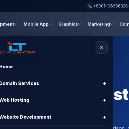
h
+8801406666328
opment
Mobile App
Graphics
Marketing
Con
Home
ng Comparison
Domain Services
+
– Best BDIX Hos
Web Hosting
+
BD IT CENTER
Website Development
+
angladesh? Read our expert BDIX hosting comparison, 