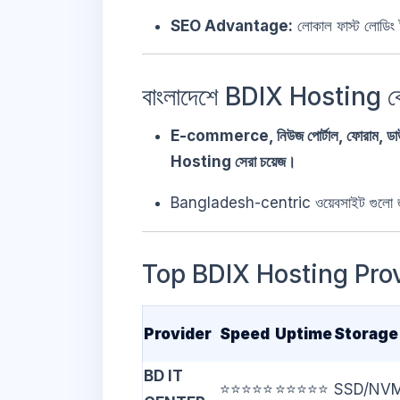
SEO Advantage:
লোকাল ফাস্ট লোডিং ট
বাংলাদেশে BDIX Hosting ক
E-commerce, নিউজ পোর্টাল, ফোরাম, ডাউন
Hosting সেরা চয়েজ।
Bangladesh-centric ওয়েবসাইট গুলো জন্
Top BDIX Hosting Pro
Provider
Speed
Uptime
Storage
BD IT
⭐⭐⭐⭐⭐
⭐⭐⭐⭐⭐
SSD/NV