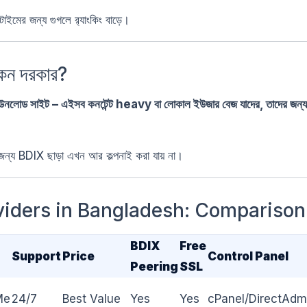
াইমের জন্য গুগলে র‍্যাংকিং বাড়ে।
েন দরকার?
লোড সাইট – এইসব কনটেন্ট heavy বা লোকাল ইউজার বেজ যাদের, তাদের জন
য BDIX ছাড়া এখন আর কল্পনাই করা যায় না।
viders in Bangladesh: Comparison
BDIX
Free
Support
Price
Control Panel
Peering
SSL
Me
24/7
Best Value
Yes
Yes
cPanel/DirectAdm