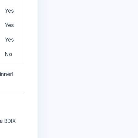
Yes
Yes
Yes
No
inner!
nce BDIX