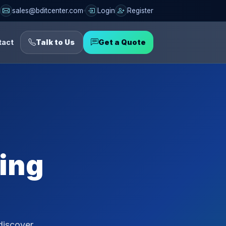
sales@bditcenter.com
Login
Register
tact
Talk to Us
Get a Quote
ting
discover