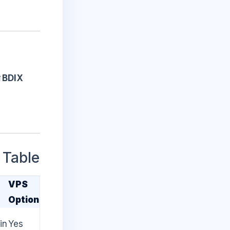
্য BDIX
 Table
VPS
Option
in
Yes