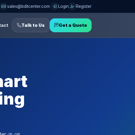
sales@bditcenter.com
Login
Register
tact
Talk to Us
Get a Quote
hart
ing
er কে এবং