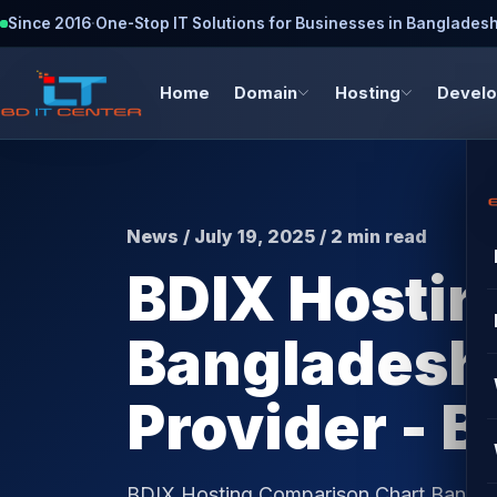
Since 2016
·
One-Stop IT Solutions for Businesses in Banglades
Home
Domain
Hosting
Devel
News / July 19, 2025 / 2 min read
BDIX Hostin
Bangladesh 
Provider - 
BDIX Hosting Comparison Chart Bangladesh নি