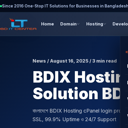
Since 2016
·
One-Stop IT Solutions for Businesses in Banglades
Home
Domain
Hosting
Devel
News / August 16, 2025 / 3 min read
BDIX Hostin
Solution BD
বাংলাদেশে BDIX Hosting cPanel login probl
SSL, 99.9% Uptime ও 24/7 Support