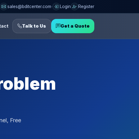
sales@bditcenter.com
Login
Register
tact
Talk to Us
Get a Quote
Problem
nel, Free