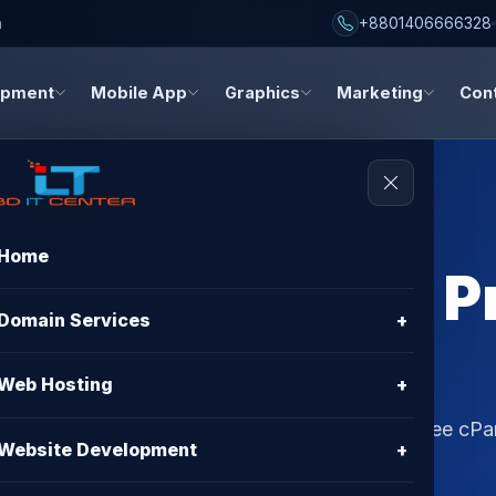
h
+8801406666328
opment
Mobile App
Graphics
Marketing
Con
Home
g cPanel Login 
Domain Services
+
Web Hosting
+
em সমাধান করুন। BD IT CENTER দিচ্ছে Best Price, Free cPa
Website Development
+