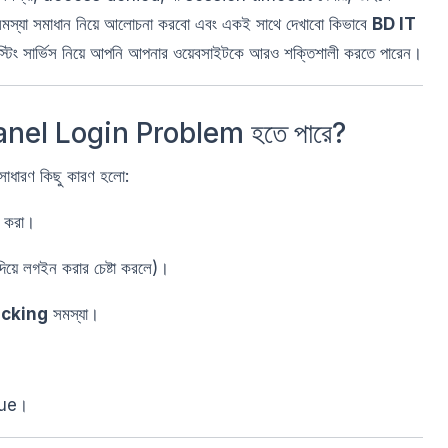
 সমস্যা সমাধান নিয়ে আলোচনা করবো এবং একই সাথে দেখাবো কিভাবে
BD IT
োস্টিং সার্ভিস নিয়ে আপনি আপনার ওয়েবসাইটকে আরও শক্তিশালী করতে পারেন।
nel Login Problem হতে পারে?
সাধারণ কিছু কারণ হলো:
র করা।
িয়ে লগইন করার চেষ্টা করলে)।
ocking
সমস্যা।
sue।