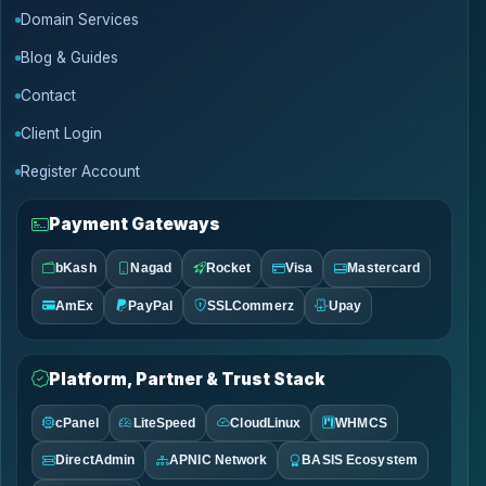
Domain Services
Blog & Guides
Contact
Client Login
Register Account
Payment Gateways
bKash
Nagad
Rocket
Visa
Mastercard
AmEx
PayPal
SSLCommerz
Upay
Platform, Partner & Trust Stack
cPanel
LiteSpeed
CloudLinux
WHMCS
DirectAdmin
APNIC Network
BASIS Ecosystem