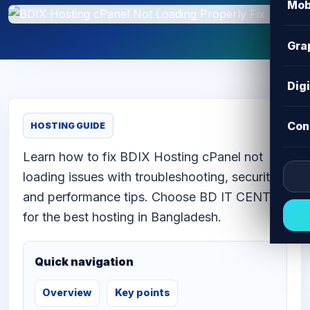
Mob
Gra
Dig
Con
HOSTING GUIDE
Learn how to fix BDIX Hosting cPanel not
loading issues with troubleshooting, security,
and performance tips. Choose BD IT CENTER
for the best hosting in Bangladesh.
Quick navigation
Overview
Key points