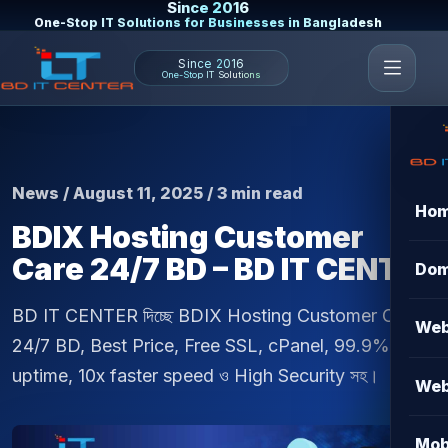
Since 2016
One-Stop IT Solutions for Businesses in Bangladesh
Since 2016
One-Stop IT Solutions
News / August 11, 2025 / 3 min read
Ho
BDIX Hosting Customer
Care 24/7 BD – BD IT CENTER
Dom
BD IT CENTER দিচ্ছে BDIX Hosting Customer Care
Web
24/7 BD, Best Price, Free SSL, cPanel, 99.9%
uptime, 10x faster speed ও High Security সহ।
Web
Mob