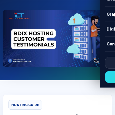
Gra
Dig
Con
HOSTING GUIDE