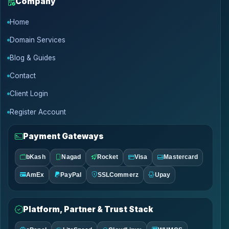
Company
Home
Domain Services
Blog & Guides
Contact
Client Login
Register Account
Payment Gateways
bKash
Nagad
Rocket
Visa
Mastercard
AmEx
PayPal
SSLCommerz
Upay
Platform, Partner & Trust Stack