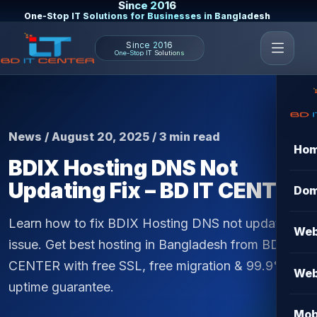
Since 2016
One-Stop IT Solutions for Businesses in Bangladesh
Since 2016
One-Stop IT Solutions
News / August 20, 2025 / 3 min read
Ho
BDIX Hosting DNS Not
Updating Fix – BD IT CENTER
Dom
Learn how to fix BDIX Hosting DNS not updating
Web
issue. Get best hosting in Bangladesh from BD IT
CENTER with free SSL, free migration & 99.9%
Web
uptime guarantee.
Mob