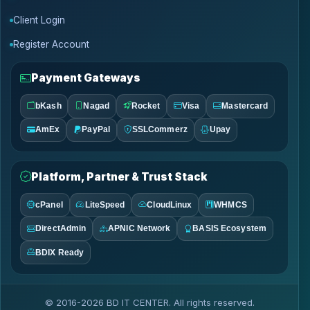
Client Login
Register Account
Payment Gateways
bKash
Nagad
Rocket
Visa
Mastercard
AmEx
PayPal
SSLCommerz
Upay
Platform, Partner & Trust Stack
cPanel
LiteSpeed
CloudLinux
WHMCS
DirectAdmin
APNIC Network
BASIS Ecosystem
BDIX Ready
© 2016-2026 BD IT CENTER. All rights reserved.