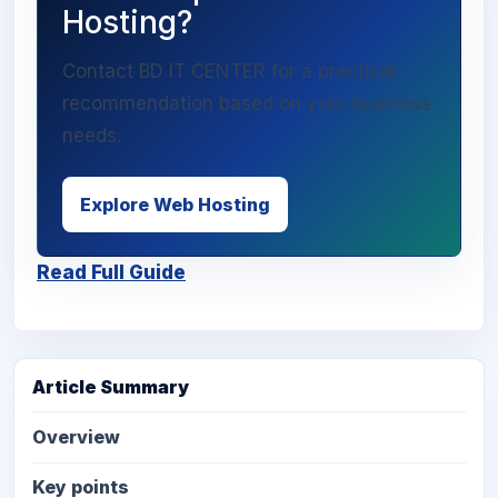
Hosting?
Contact BD IT CENTER for a practical
recommendation based on your business
needs.
Explore Web Hosting
Read Full Guide
Article Summary
Overview
Key points