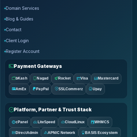
Domain Services
Blog & Guides
Contact
Client Login
Register Account
Payment Gateways
bKash
Nagad
Rocket
Visa
Mastercard
AmEx
PayPal
SSLCommerz
Upay
Platform, Partner & Trust Stack
cPanel
LiteSpeed
CloudLinux
WHMCS
DirectAdmin
APNIC Network
BASIS Ecosystem