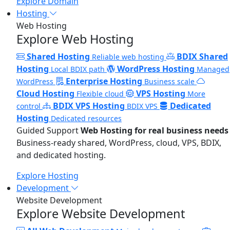
Explore Domain
Hosting
Web Hosting
Explore Web Hosting
Shared Hosting
BDIX Shared
Reliable web hosting
Hosting
WordPress Hosting
Local BDIX path
Managed
Enterprise Hosting
WordPress
Business scale
Cloud Hosting
VPS Hosting
Flexible cloud
More
BDIX VPS Hosting
Dedicated
control
BDIX VPS
Hosting
Dedicated resources
Guided Support
Web Hosting for real business needs
Business-ready shared, WordPress, cloud, VPS, BDIX,
and dedicated hosting.
Explore Hosting
Development
Website Development
Explore Website Development