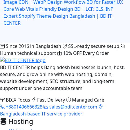
Image CDN + WebP Design Workflow BD for Faster UX
Core Web Vitals Friendly Design BD | LCP, CLS, INP
Expert
Shopify Theme Design Bangladesh | BD IT
CENTER
Since 2016 in Bangladesh
SSL-ready secure setup
Human technical support
10% OFF Every Order
BD IT CENTER helps Bangladesh businesses launch, host,
secure, and grow online with web hosting, domain,
website development, SEO structure, and long-term
support under one accountable team.
BDIX Focus
Fast Delivery
Managed Care
+8801406666328
sales@bditcenter.com
Bangladesh-based IT service provider
Hosting