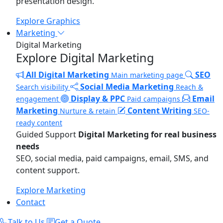
presentation design.
Explore Graphics
Marketing
Digital Marketing
Explore Digital Marketing
All Digital Marketing
SEO
Main marketing page
Social Media Marketing
Search visibility
Reach &
Display & PPC
Email
engagement
Paid campaigns
Marketing
Content Writing
Nurture & retain
SEO-
ready content
Guided Support
Digital Marketing for real business
needs
SEO, social media, paid campaigns, email, SMS, and
content support.
Explore Marketing
Contact
Talk to Us
Get a Quote