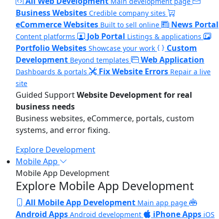
All Web Development
Main development page
Business Websites
Credible company sites
eCommerce Websites
News Portal
Built to sell online
Job Portal
Content platforms
Listings & applications
Portfolio Websites
Custom
Showcase your work
Development
Web Application
Beyond templates
Fix Website Errors
Dashboards & portals
Repair a live
site
Guided Support
Website Development for real
business needs
Business websites, eCommerce, portals, custom
systems, and error fixing.
Explore Development
Mobile App
Mobile App Development
Explore Mobile App Development
All Mobile App Development
Main app page
Android Apps
iPhone Apps
Android development
iOS