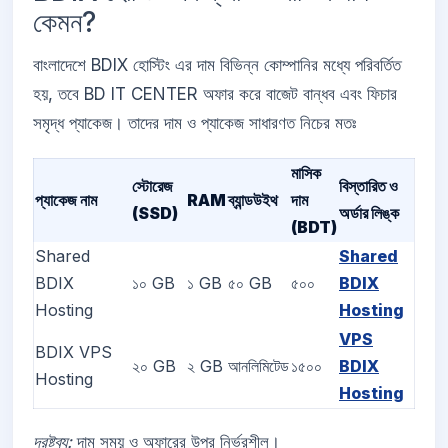
কেমন?
বাংলাদেশে BDIX হোস্টিং এর দাম বিভিন্ন কোম্পানির মধ্যে পরিবর্তিত
হয়, তবে BD IT CENTER অফার করে বাজেট বান্ধব এবং ফিচার
সমৃদ্ধ প্যাকেজ। তাদের দাম ও প্যাকেজ সাধারণত নিচের মতঃ
মাসিক
স্টোরেজ
বিস্তারিত ও
প্যাকেজ নাম
RAM
ব্যান্ডউইথ
দাম
(SSD)
অর্ডার লিঙ্ক
(BDT)
Shared
Shared
BDIX
১০ GB
১ GB
৫০ GB
৫০০
BDIX
Hosting
Hosting
VPS
BDIX VPS
২০ GB
২ GB
আনলিমিটেড
১৫০০
BDIX
Hosting
Hosting
দ্রষ্টব্য:
দাম সময় ও অফারের উপর নির্ভরশীল।