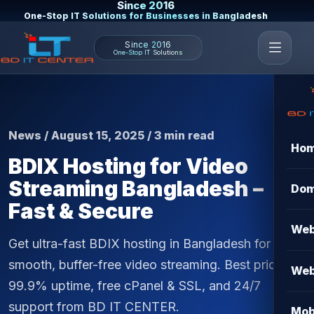
Since 2016
One-Stop IT Solutions for Businesses in Bangladesh
Since 2016
One-Stop IT Solutions
News / August 15, 2025 / 3 min read
Ho
BDIX Hosting for Video
Streaming Bangladesh –
Dom
Fast & Secure
Web
Get ultra-fast BDIX hosting in Bangladesh for
smooth, buffer-free video streaming. Best price,
Web
99.9% uptime, free cPanel & SSL, and 24/7
support from BD IT CENTER.
Mob