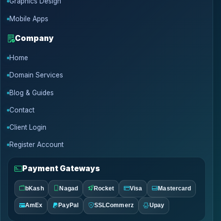
Graphics Design
Mobile Apps
Company
Home
Domain Services
Blog & Guides
Contact
Client Login
Register Account
Payment Gateways
bKash
Nagad
Rocket
Visa
Mastercard
AmEx
PayPal
SSLCommerz
Upay