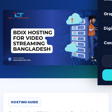
Gra
Dig
Con
HOSTING GUIDE