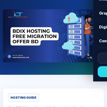
Gra
Dig
Con
HOSTING GUIDE