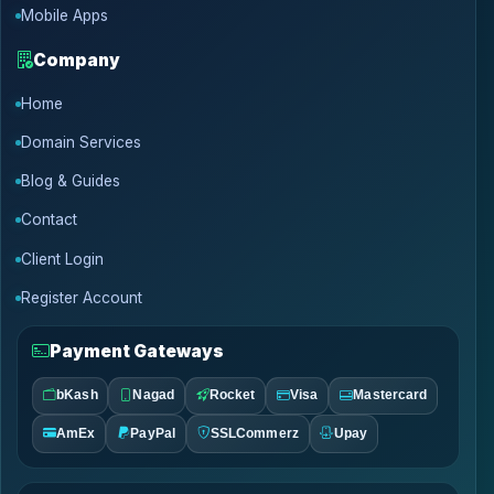
Mobile Apps
Company
Home
Domain Services
Blog & Guides
Contact
Client Login
Register Account
Payment Gateways
bKash
Nagad
Rocket
Visa
Mastercard
AmEx
PayPal
SSLCommerz
Upay