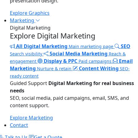
presentation design.
Explore Graphics
Marketing
Digital Marketing
Explore Digital Marketing
All Digital Marketing
SEO
Main marketing page
Social Media Marketing
Search visibility
Reach &
Display & PPC
Email
engagement
Paid campaigns
Marketing
Content Writing
Nurture & retain
SEO-
ready content
Guided Support
Digital Marketing for real business
needs
SEO, social media, paid campaigns, email, SMS, and
content support.
Explore Marketing
Contact
Talk to Us
Get a Quote