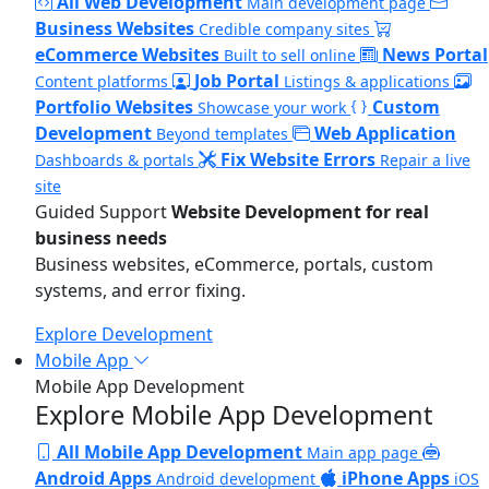
All Web Development
Main development page
Business Websites
Credible company sites
eCommerce Websites
News Portal
Built to sell online
Job Portal
Content platforms
Listings & applications
Portfolio Websites
Custom
Showcase your work
Development
Web Application
Beyond templates
Fix Website Errors
Dashboards & portals
Repair a live
site
Guided Support
Website Development for real
business needs
Business websites, eCommerce, portals, custom
systems, and error fixing.
Explore Development
Mobile App
Mobile App Development
Explore Mobile App Development
All Mobile App Development
Main app page
Android Apps
iPhone Apps
Android development
iOS