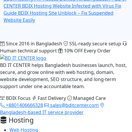
CENTER
BDIX Hosting Website Infected with Virus Fix
Guide
BDIX Hosting Site Unblock – Fix Suspended
Website Easily
Since 2016 in Bangladesh
SSL-ready secure setup
Human technical support
10% OFF Every Order
BD IT CENTER helps Bangladesh businesses launch, host,
secure, and grow online with web hosting, domain,
website development, SEO structure, and long-term
support under one accountable team.
BDIX Focus
Fast Delivery
Managed Care
+8801406666328
sales@bditcenter.com
Bangladesh-based IT service provider
Hosting
Web Hosting