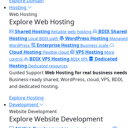
Explore Domain
Hosting
Web Hosting
Explore Web Hosting
Shared Hosting
BDIX Shared
Reliable web hosting
Hosting
WordPress Hosting
Local BDIX path
Managed
Enterprise Hosting
WordPress
Business scale
Cloud Hosting
VPS Hosting
Flexible cloud
More
BDIX VPS Hosting
Dedicated
control
BDIX VPS
Hosting
Dedicated resources
Guided Support
Web Hosting for real business needs
Business-ready shared, WordPress, cloud, VPS, BDIX,
and dedicated hosting.
Explore Hosting
Development
Website Development
Explore Website Development