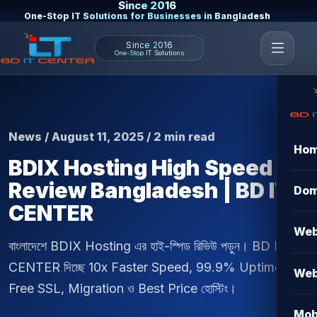
Since 2016
One-Stop IT Solutions for Businesses in Bangladesh
Since 2016
One-Stop IT Solutions
News / August 11, 2025 / 2 min read
Ho
BDIX Hosting High Speed
Review Bangladesh | BD IT
Dom
CENTER
Web
বাংলাদেশে BDIX Hosting এর হাই-স্পিড রিভিউ পড়ুন। BD IT
CENTER দিচ্ছে 10x Faster Speed, 99.9% Uptime,
Web
Free SSL, Migration ও Best Price হোস্টিং।
Mob