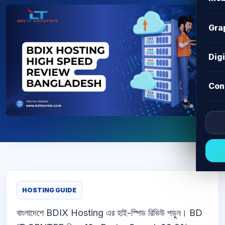
Gra
Dig
Con
HOSTING GUIDE
বাংলাদেশে BDIX Hosting এর হাই-স্পিড রিভিউ পড়ুন। BD