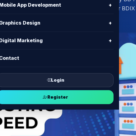
Mobile App Development
+
 secure, and affordable BDIX hosting. Explore our BDI
Graphics Design
+
Digital Marketing
+
Contact
Login
Register