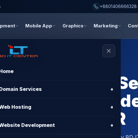
h
+8801406666328
opment
Mobile App
Graphics
Marketing
Con
Home
g High-Speed Se
Domain Services
+
 Hosting Provide
Web Hosting
+
| BD IT CENTER
Website Development
+
h high-speed servers in Bangladesh! Discover why BD I