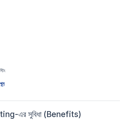
্টিং
খুন
g-এর সুবিধা (Benefits)