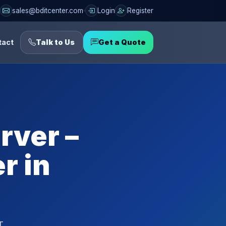
sales@bditcenter.com
Login
Register
tact
Talk to Us
Get a Quote
rver –
r in
T