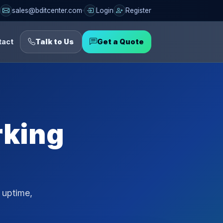
sales@bditcenter.com
Login
Register
tact
Talk to Us
Get a Quote
rking
 uptime,