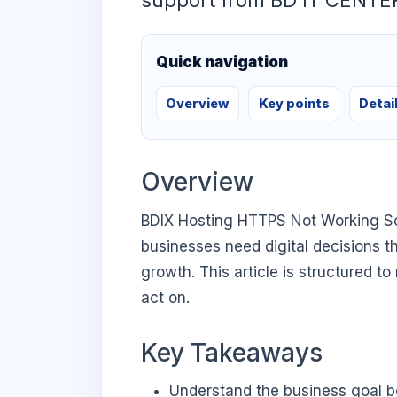
support from BD IT CENTE
Quick navigation
Overview
Key points
Detai
Overview
BDIX Hosting HTTPS Not Working So
businesses need digital decisions th
growth. This article is structured t
act on.
Key Takeaways
Understand the business goal be