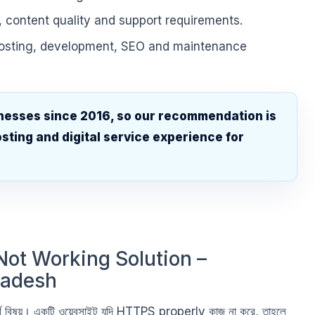
, content quality and support requirements.
hosting, development, SEO and maintenance
nesses since 2016, so our recommendation is
sting and digital service experience for
.
ot Working Solution –
ladesh
পূর্ণ বিষয়। একটি ওয়েবসাইট যদি HTTPS properly কাজ না করে, তাহলে