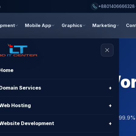
h
+8801406666328
opment
Mobile App
Graphics
Marketing
Con
Home
ng HTTPS Not Wo
Domain Services
+
 Bangladesh
Web Hosting
+
ues in Bangladesh. Get Free SSL, Free cPanel, 99.9%
Website Development
+
D IT CENTER.