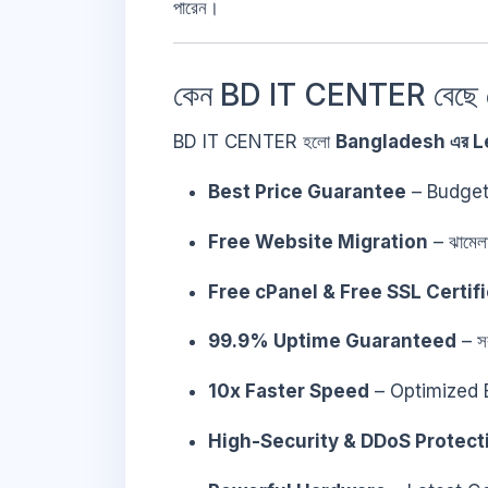
পারেন।
কেন BD IT CENTER বেছে 
BD IT CENTER হলো
Bangladesh এর L
Best Price Guarantee
– Budget
Free Website Migration
– ঝামেলাহ
Free cPanel & Free SSL Certif
99.9% Uptime Guaranteed
– স
10x Faster Speed
– Optimized 
High-Security & DDoS Protect