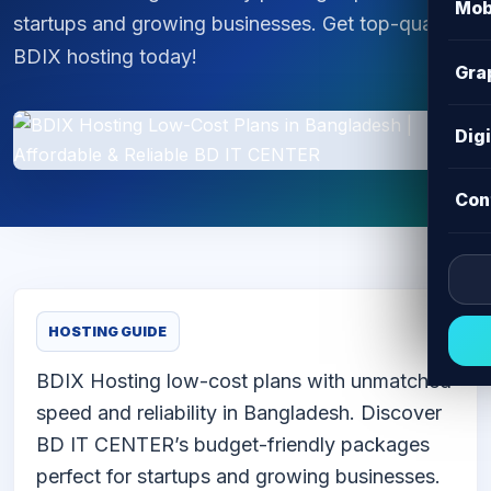
Mob
startups and growing businesses. Get top-quality
BDIX hosting today!
Gra
Dig
Con
HOSTING GUIDE
BDIX Hosting low-cost plans with unmatched
speed and reliability in Bangladesh. Discover
BD IT CENTER’s budget-friendly packages
perfect for startups and growing businesses.