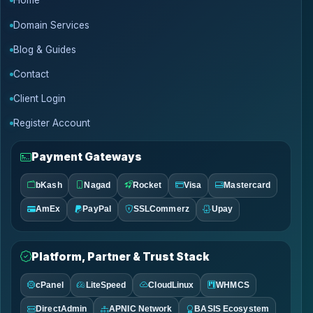
Home
Domain Services
Blog & Guides
Contact
Client Login
Register Account
Payment Gateways
bKash
Nagad
Rocket
Visa
Mastercard
AmEx
PayPal
SSLCommerz
Upay
Platform, Partner & Trust Stack
cPanel
LiteSpeed
CloudLinux
WHMCS
DirectAdmin
APNIC Network
BASIS Ecosystem