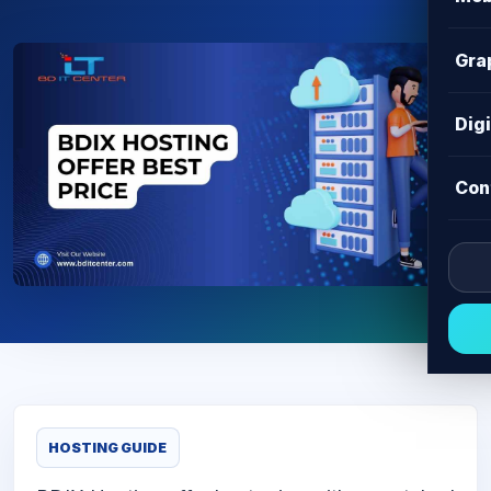
Gra
Dig
Con
HOSTING GUIDE