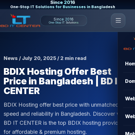
Since 2016
One-Stop IT Solutions for Businesses in Bangladesh
Since 2016
One-Stop IT Solutions
News / July 20, 2025 / 2 min read
Ho
BDIX Hosting Offer Best
Price in Bangladesh | BD IT
Dom
CENTER
Web
BDIX Hosting offer best price with unmatched
speed and reliability in Bangladesh. Discover why
Web
BD IT CENTER is the top BDIX hosting provider
for affordable & premium hosting.
Mob