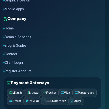
Graphics Design
Mobile Apps
Company
Home
Domain Services
Blog & Guides
Contact
Client Login
Register Account
Payment Gateways
bKash
Nagad
Rocket
Visa
Mastercard
AmEx
PayPal
SSLCommerz
Upay