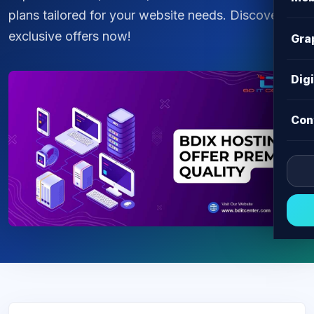
plans tailored for your website needs. Discover
exclusive offers now!
Gra
Dig
Con