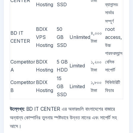
CENTER
টাকা
Hosting
SSD
ব্যালান্সড
সার্ভার
সম্পূর্ণ
BDIX
50
root
BD IT
৪,০০০
VPS
GB
Unlimited
access,
CENTER
টাকা
Hosting
SSD
উচ্চ
পারফরম্যান্স
Competitor
BDIX
5 GB
১,২০০
বেসিক
Limited
A
Hosting
HDD
টাকা
সাপোর্ট
15
Competitor
BDIX
১,৮০০
সিকিউরিটি
GB
Limited
B
Hosting
টাকা
ফিচার
SSD
উল্লেখ্য:
BD IT CENTER এর অফারগুলি বাংলাদেশের বাজারে
অন্যান্য কোম্পানির তুলনায় স্পষ্টভাবে উন্নত মানের এবং সাপোর্ট সহ
আসে।