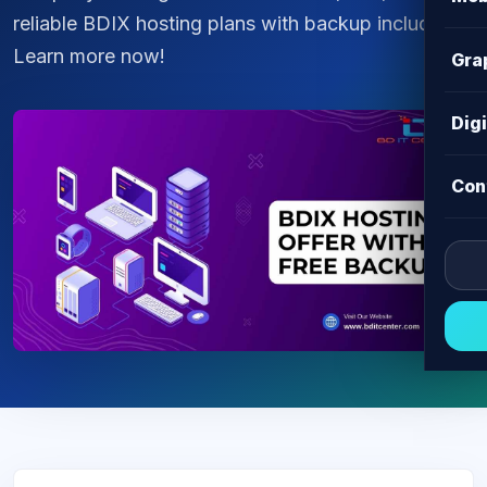
reliable BDIX hosting plans with backup included.
Learn more now!
Gra
Dig
Con