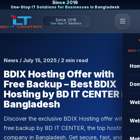
Since 2016
One-Stop IT Solutions for Businesses in Bangladesh
Since 2016
One-Stop IT Solutions
News / July 15, 2025 / 2 min read
Ho
BDIX Hosting Offer with
Free Backup – Best BDIX
Dom
Hosting by BD IT CENTER in
Bangladesh
Web
Discover the exclusive BDIX Hosting offer with
Web
free backup by BD IT CENTER, the top hosting
company in Bangladesh. Get secure, fast, and
Mob