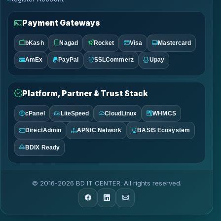
Payment Gateways
bKash
Nagad
Rocket
Visa
Mastercard
AmEx
PayPal
SSLCommerz
Upay
Platform, Partner & Trust Stack
cPanel
LiteSpeed
CloudLinux
WHMCS
DirectAdmin
APNIC Network
BASIS Ecosystem
BDIX Ready
© 2016-2026 BD IT CENTER. All rights reserved.