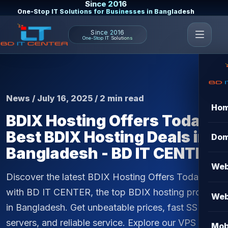
Since 2016
One-Stop IT Solutions for Businesses in Bangladesh
Since 2016
One-Stop IT Solutions
News / July 16, 2025 / 2 min read
Ho
BDIX Hosting Offers Today |
Best BDIX Hosting Deals in
Dom
Bangladesh - BD IT CENTER
Web
Discover the latest BDIX Hosting Offers Today
with BD IT CENTER, the top BDIX hosting provider
Web
in Bangladesh. Get unbeatable prices, fast SSD
servers, and reliable service. Explore our VPS &
Mob