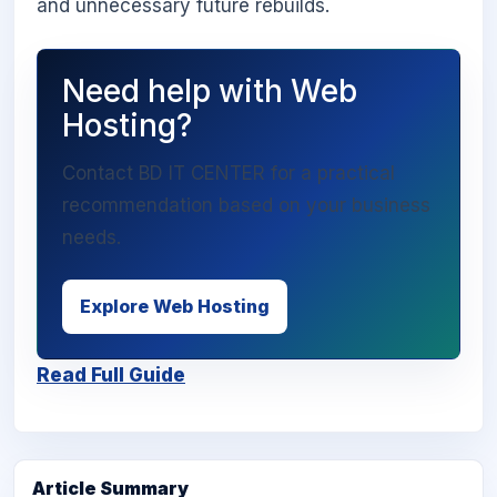
and unnecessary future rebuilds.
Need help with Web
Hosting?
Contact BD IT CENTER for a practical
recommendation based on your business
needs.
Explore Web Hosting
Read Full Guide
Article Summary