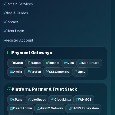
Domain Services
Blog & Guides
Contact
Client Login
Register Account
Payment Gateways
bKash
Nagad
Rocket
Visa
Mastercard
AmEx
PayPal
SSLCommerz
Upay
Platform, Partner & Trust Stack
cPanel
LiteSpeed
CloudLinux
WHMCS
DirectAdmin
APNIC Network
BASIS Ecosystem