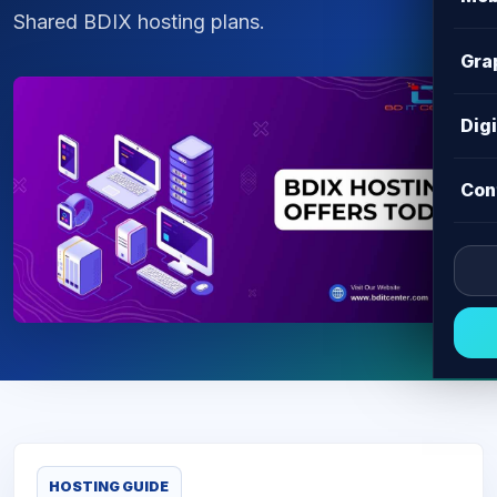
Shared BDIX hosting plans.
Gra
Dig
Con
HOSTING GUIDE