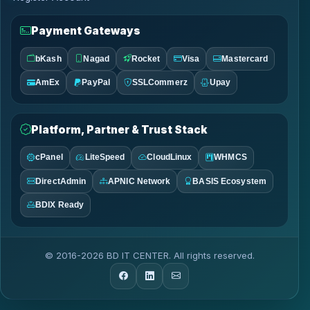
Payment Gateways
bKash
Nagad
Rocket
Visa
Mastercard
AmEx
PayPal
SSLCommerz
Upay
Platform, Partner & Trust Stack
cPanel
LiteSpeed
CloudLinux
WHMCS
DirectAdmin
APNIC Network
BASIS Ecosystem
BDIX Ready
© 2016-2026 BD IT CENTER. All rights reserved.