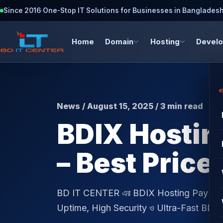
Since 2016
·
One-Stop IT Solutions for Businesses in Banglades
Home
Domain
Hosting
Devel
News / August 15, 2025 / 3 min read
BDIX Hostin
– Best Price
BD IT CENTER এর BDIX Hosting Pay Mont
Uptime, High Security ও Ultra-Fast BDI