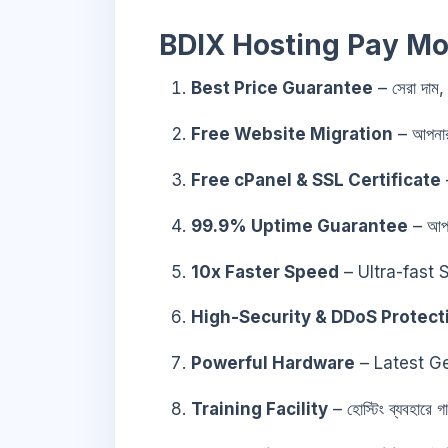
BDIX Hosting Pay Mon
Best Price Guarantee
– সেরা দাম, 
Free Website Migration
– আপনার 
Free cPanel & SSL Certificate
–
99.9% Uptime Guarantee
– আপন
10x Faster Speed
– Ultra-fast 
High-Security & DDoS Protect
Powerful Hardware
– Latest G
Training Facility
– হোস্টিং ব্যবহারে 