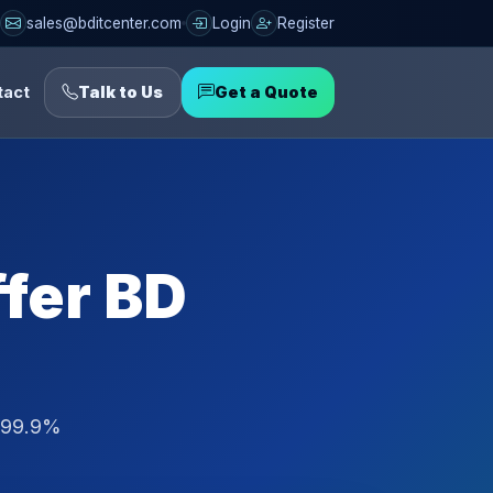
sales@bditcenter.com
Login
Register
tact
Talk to Us
Get a Quote
fer BD
, 99.9%