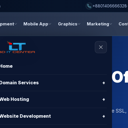
h
+8801406666328
opment
Mobile App
Graphics
Marketing
Con
Home
g Pay Monthly Of
Domain Services
+
 & Features
Web Hosting
+
hly Offer BD – Best Price, Free Migration, Free SSL
Website Development
+
X Connectivity।