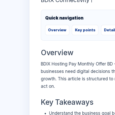
BDIX Connectivity।
Quick navigation
Overview
Key points
Detai
Overview
BDIX Hosting Pay Monthly Offer BD –
businesses need digital decisions th
growth. This article is structured t
act on.
Key Takeaways
Understand the business goal be