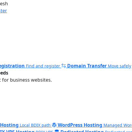
desh
ster
gistration
Domain Transfer
Find and register
Move safely
eeds
 for business websites.
 Hosting
WordPress Hosting
Local BDIX path
Managed Wor
IX VPS Hosting
Dedicated Hosting