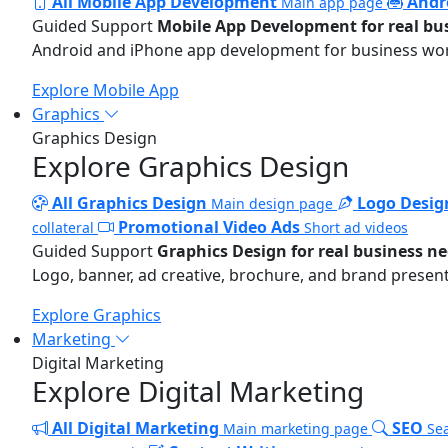
All Mobile App Development
Andr
Main app page
Guided Support
Mobile App Development for real bu
Android and iPhone app development for business wo
Explore Mobile App
Graphics
Graphics Design
Explore Graphics Design
All Graphics Design
Logo Desig
Main design page
Promotional Video Ads
collateral
Short ad videos
Guided Support
Graphics Design for real business n
Logo, banner, ad creative, brochure, and brand present
Explore Graphics
Marketing
Digital Marketing
Explore Digital Marketing
All Digital Marketing
SEO
Main marketing page
Sea