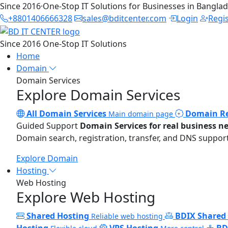
Since 2016
·
One-Stop IT Solutions for Businesses in Bangla
+8801406666328
sales@bditcenter.com
Login
Regi
Since 2016
One-Stop IT Solutions
Home
Domain
Domain Services
Explore Domain Services
All Domain Services
Domain Re
Main domain page
Guided Support
Domain Services for real business n
Domain search, registration, transfer, and DNS support
Explore Domain
Hosting
Web Hosting
Explore Web Hosting
Shared Hosting
BDIX Shared
Reliable web hosting
Hosting
VPS Hosting
BD