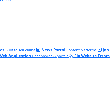
sources
es
News Portal
Job
Built to sell online
Content platforms
Web Application
Fix Website Errors
Dashboards & portals