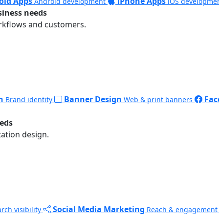
oid Apps
iPhone Apps
Android development
iOS developme
siness needs
rkflows and customers.
n
Banner Design
Fac
Brand identity
Web & print banners
eeds
ation design.
Social Media Marketing
rch visibility
Reach & engagement