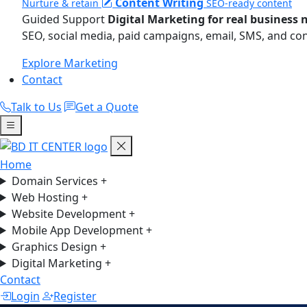
Content Writing
Nurture & retain
SEO-ready content
Guided Support
Digital Marketing for real business 
SEO, social media, paid campaigns, email, SMS, and co
Explore Marketing
Contact
Talk to Us
Get a Quote
Home
Domain Services
+
Web Hosting
+
Website Development
+
Mobile App Development
+
Graphics Design
+
Digital Marketing
+
Contact
Login
Register