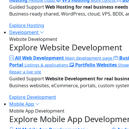
Flexible cloud
More control
Guided Support
Web Hosting for real business needs
Business-ready shared, WordPress, cloud, VPS, BDIX, a
Explore Hosting
Development
Website Development
Explore Website Development
All Web Development
Bus
Main development page
Portal
Portfolio Websites
Listings & applications
Showc
Repair a live site
Guided Support
Website Development for real busin
Business websites, eCommerce, portals, custom systems
Explore Development
Mobile App
Mobile App Development
Explore Mobile App Developme