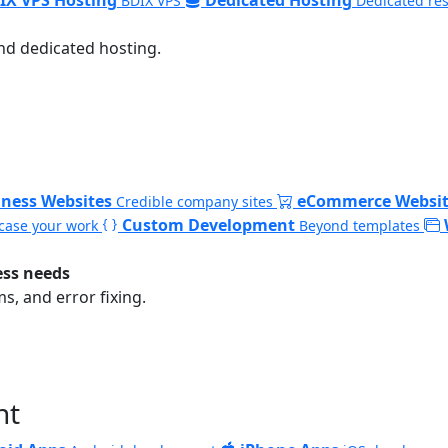
BDIX VPS
Dedicated re
nd dedicated hosting.
iness Websites
eCommerce Websit
Credible company sites
Custom Development
ase your work
Beyond templates
ess needs
, and error fixing.
nt