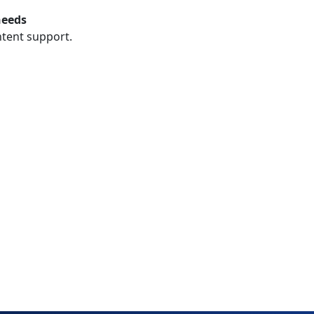
needs
ntent support.