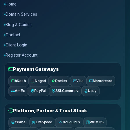
Home
Domain Services
Blog & Guides
Contact
Client Login
Register Account
Payment Gateways
bKash
Nagad
Rocket
Visa
Mastercard
AmEx
PayPal
SSLCommerz
Upay
Platform, Partner & Trust Stack
cPanel
LiteSpeed
CloudLinux
WHMCS