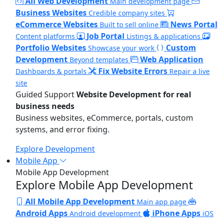
All Web Development
Main development page
Business Websites
Credible company sites
eCommerce Websites
News Portal
Built to sell online
Job Portal
Content platforms
Listings & applications
Portfolio Websites
Custom
Showcase your work
Development
Web Application
Beyond templates
Fix Website Errors
Dashboards & portals
Repair a live
site
Guided Support
Website Development for real
business needs
Business websites, eCommerce, portals, custom
systems, and error fixing.
Explore Development
Mobile App
Mobile App Development
Explore Mobile App Development
All Mobile App Development
Main app page
Android Apps
iPhone Apps
Android development
iOS