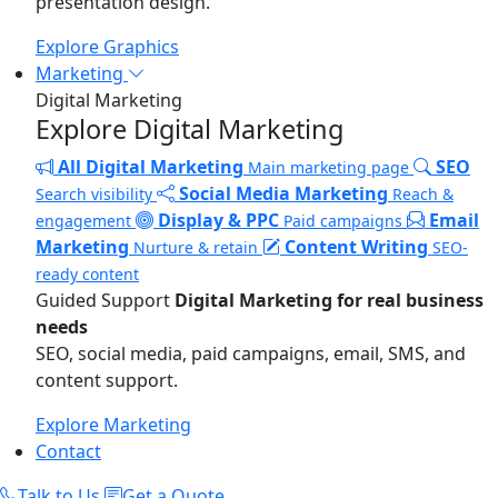
presentation design.
Explore Graphics
Marketing
Digital Marketing
Explore Digital Marketing
All Digital Marketing
SEO
Main marketing page
Social Media Marketing
Search visibility
Reach &
Display & PPC
Email
engagement
Paid campaigns
Marketing
Content Writing
Nurture & retain
SEO-
ready content
Guided Support
Digital Marketing for real business
needs
SEO, social media, paid campaigns, email, SMS, and
content support.
Explore Marketing
Contact
Talk to Us
Get a Quote