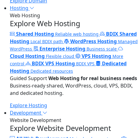
Explore Domain
Hosting
Web Hosting
Explore Web Hosting
Shared Hosting
BDIX Shared
Reliable web hosting
Hosting
WordPress Hosting
Local BDIX path
Managed
Enterprise Hosting
WordPress
Business scale
Cloud Hosting
VPS Hosting
Flexible cloud
More
BDIX VPS Hosting
Dedicated
control
BDIX VPS
Hosting
Dedicated resources
Guided Support
Web Hosting for real business needs
Business-ready shared, WordPress, cloud, VPS, BDIX,
and dedicated hosting.
Explore Hosting
Development
Website Development
Explore Website Development