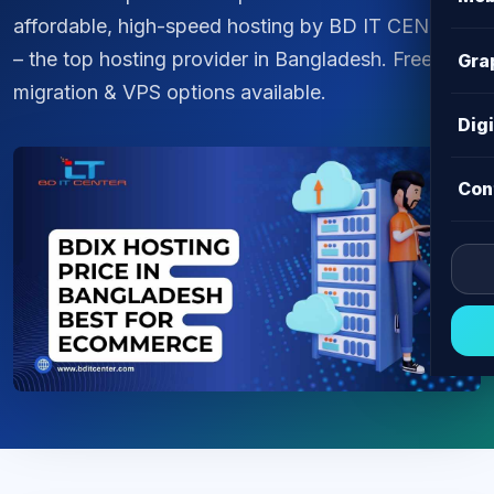
affordable, high-speed hosting by BD IT CENTER
– the top hosting provider in Bangladesh. Free
Gra
migration & VPS options available.
Dig
Con