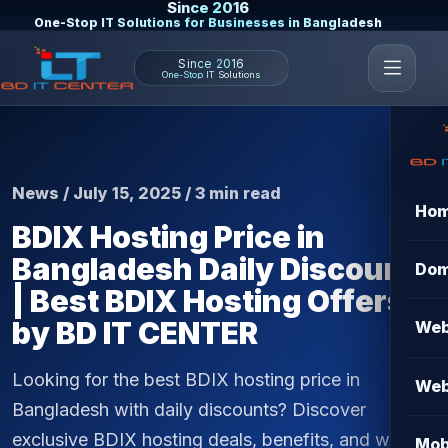
Since 2016
One-Stop IT Solutions for Businesses in Bangladesh
Since 2016
One-Stop IT Solutions
News / July 15, 2025 / 3 min read
Ho
BDIX Hosting Price in
Bangladesh Daily Discounts
Dom
| Best BDIX Hosting Offers
by BD IT CENTER
Web
Looking for the best BDIX hosting price in
Web
Bangladesh with daily discounts? Discover
exclusive BDIX hosting deals, benefits, and why
Mob