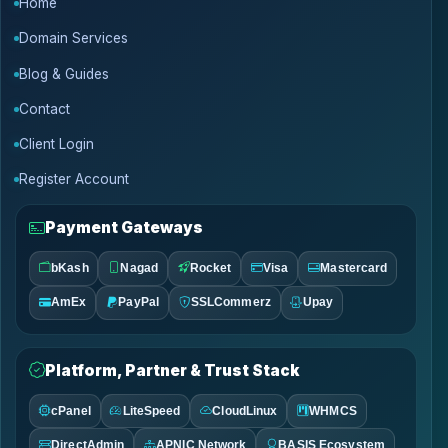
Home
Domain Services
Blog & Guides
Contact
Client Login
Register Account
Payment Gateways
bKash
Nagad
Rocket
Visa
Mastercard
AmEx
PayPal
SSLCommerz
Upay
Platform, Partner & Trust Stack
cPanel
LiteSpeed
CloudLinux
WHMCS
DirectAdmin
APNIC Network
BASIS Ecosystem