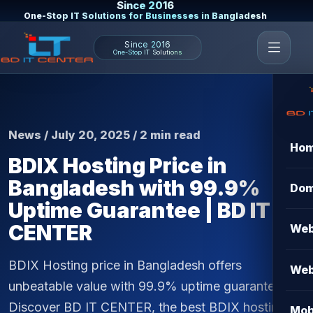
Since 2016
One-Stop IT Solutions for Businesses in Bangladesh
Since 2016
One-Stop IT Solutions
News / July 20, 2025 / 2 min read
Ho
BDIX Hosting Price in
Bangladesh with 99.9%
Dom
Uptime Guarantee | BD IT
CENTER
Web
BDIX Hosting price in Bangladesh offers
Web
unbeatable value with 99.9% uptime guarantee.
Discover BD IT CENTER, the best BDIX hosting
Mob