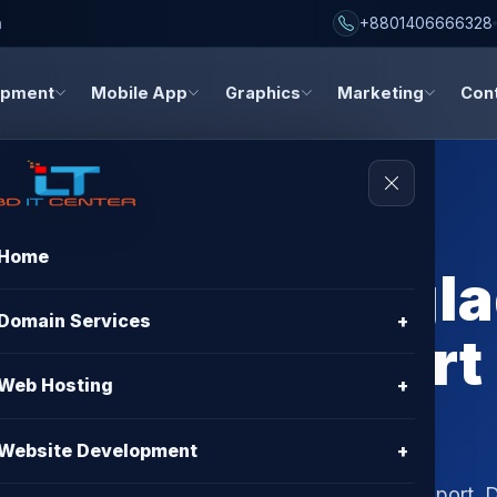
h
+8801406666328
opment
Mobile App
Graphics
Marketing
Con
Home
g Price in Bangl
Domain Services
+
ustomer Support 
Web Hosting
+
Website Development
+
 affordable plans with unbeatable customer support. 