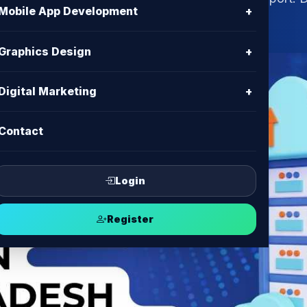
Mobile App Development
+
reliable BDIX hosting in Bangladesh.
Graphics Design
+
Digital Marketing
+
Contact
Login
Register