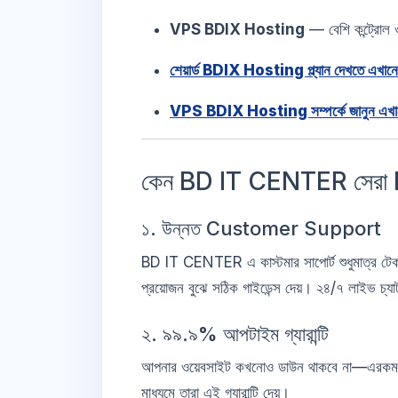
VPS BDIX Hosting
— বেশি কন্ট্রোল ও
শেয়ার্ড BDIX Hosting প্ল্যান দেখতে এখানে
VPS BDIX Hosting সম্পর্কে জানুন এখা
কেন BD IT CENTER সেরা
১. উন্নত Customer Support
BD IT CENTER এ কাস্টমার সাপোর্ট শুধুমাত্র টেকনিক
প্রয়োজন বুঝে সঠিক গাইডেন্স দেয়। ২৪/৭ লাইভ চ্যাট,
২. ৯৯.৯% আপটাইম গ্যারান্টি
আপনার ওয়েবসাইট কখনোও ডাউন থাকবে না—এরকম নিশ
মাধ্যমে তারা এই গ্যারান্টি দেয়।