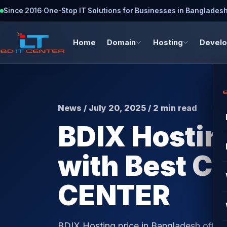
Since 2016
·
One-Stop IT Solutions for Businesses in Banglades
Home
Domain
Hosting
Devel
News / July 20, 2025 / 2 min read
BDIX Hostin
with Best C
CENTER
BDIX Hosting price in Bangladesh offers