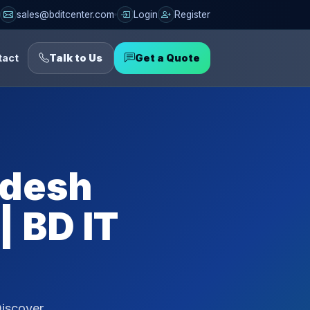
sales@bditcenter.com
Login
Register
tact
Talk to Us
Get a Quote
adesh
| BD IT
Discover