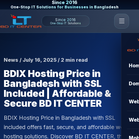
Since 2016
One-Stop IT Solutions for Businesses in Bangladesh
Since 2016
One-Stop IT Solutions
News / July 16, 2025 / 2 min read
Ho
BDIX Hosting Price in
Bangladesh with SSL
Dom
Included | Affordable &
Secure BD IT CENTER
Web
BDIX Hosting Price in Bangladesh with SSL
Web
included offers fast, secure, and affordable web
hosting solutions. Discover BD IT CENTER, the top
Mob