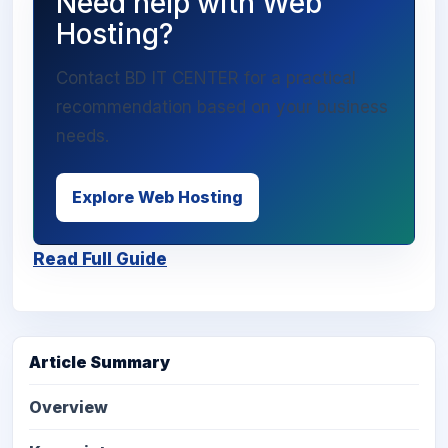
Need help with Web
Hosting?
Contact BD IT CENTER for a practical
recommendation based on your business
needs.
Explore Web Hosting
Read Full Guide
Article Summary
Overview