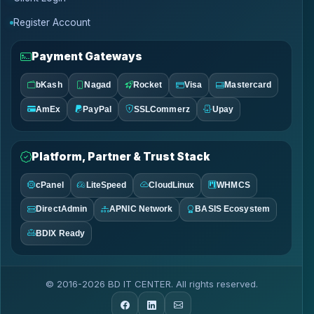
Register Account
Payment Gateways
bKash
Nagad
Rocket
Visa
Mastercard
AmEx
PayPal
SSLCommerz
Upay
Platform, Partner & Trust Stack
cPanel
LiteSpeed
CloudLinux
WHMCS
DirectAdmin
APNIC Network
BASIS Ecosystem
BDIX Ready
© 2016-2026 BD IT CENTER. All rights reserved.