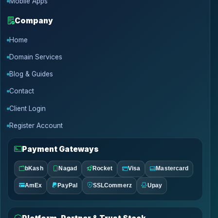
Mobile Apps
Company
Home
Domain Services
Blog & Guides
Contact
Client Login
Register Account
Payment Gateways
bKash
Nagad
Rocket
Visa
Mastercard
AmEx
PayPal
SSLCommerz
Upay