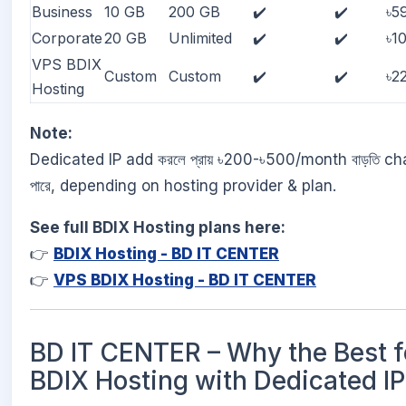
Business
10 GB
200 GB
✔️
✔️
৳5
Corporate
20 GB
Unlimited
✔️
✔️
৳1
VPS BDIX
Custom
Custom
✔️
✔️
৳2
Hosting
Note:
Dedicated IP add করলে প্রায় ৳200-৳500/month বাড়তি ch
পারে, depending on hosting provider & plan.
See full BDIX Hosting plans here:
👉
BDIX Hosting - BD IT CENTER
👉
VPS BDIX Hosting - BD IT CENTER
BD IT CENTER – Why the Best f
BDIX Hosting with Dedicated IP