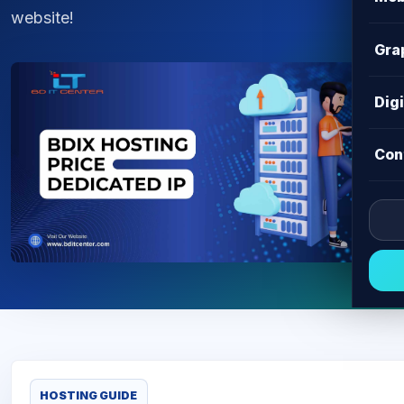
website!
Gra
Dig
Con
HOSTING GUIDE