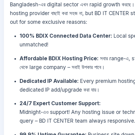
Bangladesh-এর digital sector এখন rapid growth করছে। এ
hosting provider বাছাই করা সহজ না, but BD IT CENTER s
out for some exclusive reasons:
100% BDIX Connected Data Center:
Local sp
unmatched!
Affordable BDIX Hosting Price:
সবার range-এ, 
থেকে large company – সবাই উপকার পাবে।
Dedicated IP Available:
Every premium hosting
dedicated IP add/upgrade করা যায়।
24/7 Expert Customer Support:
Midnight-এও support! Any hosting issue or techn
query – BD IT CENTER team always responsive
99.9% Uptime Guarantee:
Business site down 