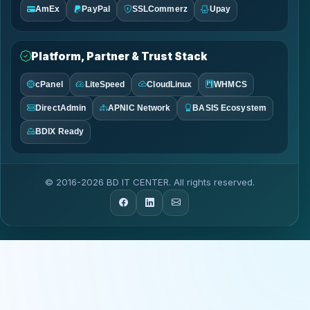
AmEx
PayPal
SSLCommerz
Upay
Platform, Partner & Trust Stack
cPanel
LiteSpeed
CloudLinux
WHMCS
DirectAdmin
APNIC Network
BASIS Ecosystem
BDIX Ready
© 2016-2026 BD IT CENTER. All rights reserved.