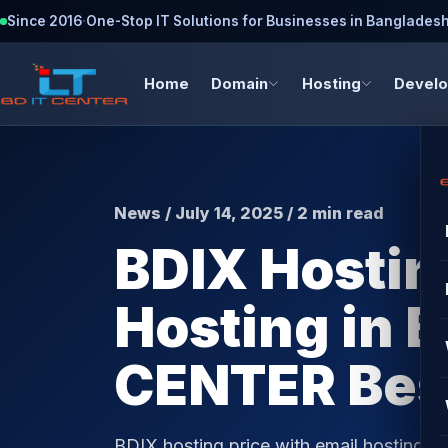
Since 2016
·
One-Stop IT Solutions for Businesses in Banglades
Home
Domain
Hosting
Devel
News / July 14, 2025 / 2 min read
BDIX Hostin
Hosting in B
CENTER Bes
BDIX hosting price with email hosting এখন ব