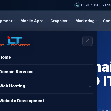
h
+8801406666328
opment
Mobile App
Graphics
Marketing
Con
Home
g Price with Ema
Domain Services
+
angladesh | BD I
Web Hosting
+
t Deals
Website Development
+
াংলাদেশে BD IT CENTER থেকে। সেরা BDIX hosting প্ল্যান ও ইমে