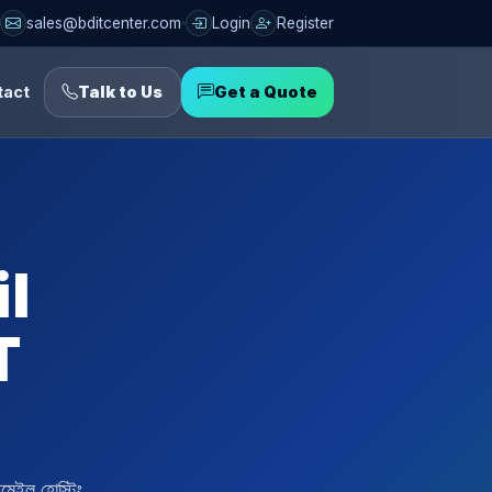
sales@bditcenter.com
Login
Register
tact
Talk to Us
Get a Quote
il
T
ইল হোস্টিং