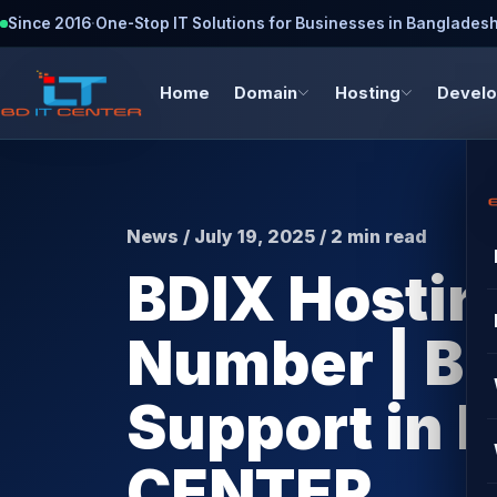
Since 2016
·
One-Stop IT Solutions for Businesses in Banglades
Home
Domain
Hosting
Devel
News / July 19, 2025 / 2 min read
BDIX Hostin
Number | Be
Support in 
CENTER