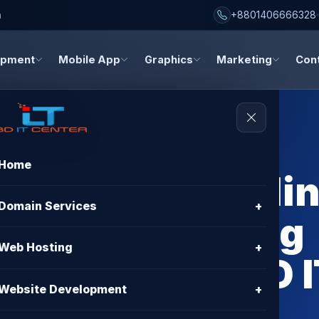
h
+8801406666328
opment
Mobile App
Graphics
Marketing
Con
Home
g Provider Hotli
Domain Services
+
st BDIX Hosting
Web Hosting
+
Bangladesh - BD 
Website Development
+