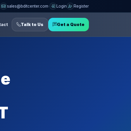
sales@bditcenter.com
Login
Register
tact
Talk to Us
Get a Quote
ne
IT