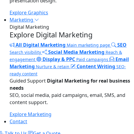
presentation design.
Explore Graphics
Marketing
Digital Marketing
Explore Digital Marketing
All Digital Marketing
SEO
Main marketing page
Social Media Marketing
Search visibility
Reach &
Display & PPC
Email
engagement
Paid campaigns
Marketing
Content Writing
Nurture & retain
SEO-
ready content
Guided Support
Digital Marketing for real business
needs
SEO, social media, paid campaigns, email, SMS, and
content support.
Explore Marketing
Contact
Talk to Us
Get a Quote