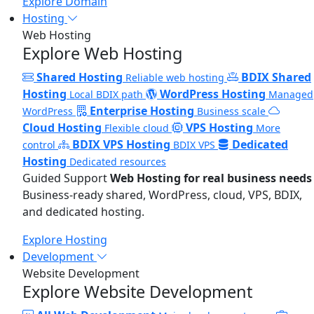
Explore Domain
Hosting
Web Hosting
Explore Web Hosting
Shared Hosting
BDIX Shared
Reliable web hosting
Hosting
WordPress Hosting
Local BDIX path
Managed
Enterprise Hosting
WordPress
Business scale
Cloud Hosting
VPS Hosting
Flexible cloud
More
BDIX VPS Hosting
Dedicated
control
BDIX VPS
Hosting
Dedicated resources
Guided Support
Web Hosting for real business needs
Business-ready shared, WordPress, cloud, VPS, BDIX,
and dedicated hosting.
Explore Hosting
Development
Website Development
Explore Website Development