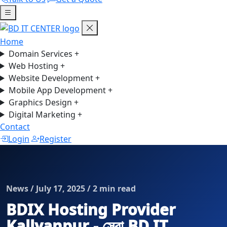
Home
Domain Services
+
Web Hosting
+
Website Development
+
Mobile App Development
+
Graphics Design
+
Digital Marketing
+
Contact
Login
Register
News / July 17, 2025 / 2 min read
BDIX Hosting Provider
Kallyanpur - সেরা BD IT