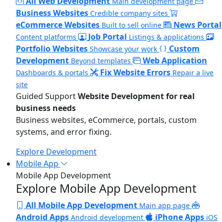
All Web Development
Main development page
Business Websites
Credible company sites
eCommerce Websites
News Portal
Built to sell online
Job Portal
Content platforms
Listings & applications
Portfolio Websites
Custom
Showcase your work
Development
Web Application
Beyond templates
Fix Website Errors
Dashboards & portals
Repair a live
site
Guided Support
Website Development for real
business needs
Business websites, eCommerce, portals, custom
systems, and error fixing.
Explore Development
Mobile App
Mobile App Development
Explore Mobile App Development
All Mobile App Development
Main app page
Android Apps
iPhone Apps
Android development
iOS