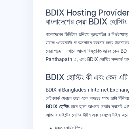
BDIX Hosting Provide
বাংলাদেশের সেরা BDIX হোস্টিং স
বাংলাদেশের ডিজিটাল দুনিয়ায় দ্রুতগতির ও নির্ভরযো
তাদের ওয়েবসাইট বা অনলাইন ব্যবসার জন্য উচ্চমানে
সেরা পছন্দ। এখানে আমরা বিস্তারিত জানব কে
Panthapath এ, এবং BDIX হোস্টিং সম্পর্কে আ
BDIX হোস্টিং কী এবং কেন এটি গু
BDIX বা Bangladesh Internet Exchange হলো ব
নেটওয়ার্ক যেখানে তারা একে অপরের সাথে ডাটা বিনিম
BDIX হোস্টিং
মানে হলো আপনার সার্ভার সরাসরি এই ই
আপনার সাইটের লোডিং টাইম এবং রেসপন্স টাইম অনেক
দ্রুত লোডিং স্পিড