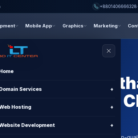
h
+8801406666328
opment
Mobile App
Graphics
Marketing
Con
Home
g Provider Panth
Domain Services
+
osting by BD IT
Web Hosting
+
sh
Website Development
+
ider in Panthapath? Discover BD IT CENTER’s top-qual