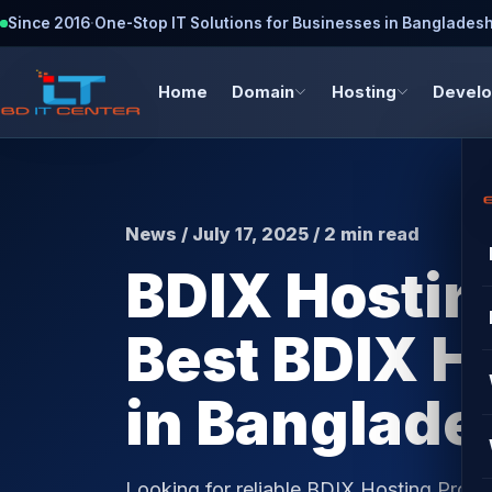
Since 2016
·
One-Stop IT Solutions for Businesses in Banglades
Home
Domain
Hosting
Devel
News / July 17, 2025 / 2 min read
BDIX Hostin
Best BDIX H
in Banglade
Looking for reliable BDIX Hosting Prov