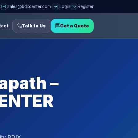
sales@bditcenter.com
Login
Register
tact
Talk to Us
Get a Quote
apath –
 CENTER
ity BDIX