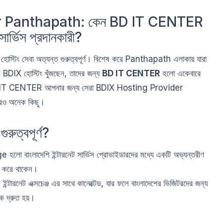
r Panthapath: কেন BD IT CENTER
ার্ভিস প্রদানকারী?
গ্য হোস্টিং সেবা অত্যন্ত গুরুত্বপূর্ণ। বিশেষ করে Panthapath এলাকায় যারা
র BDIX হোস্টিং খুঁজছেন, তাদের জন্য
BD IT CENTER
হলো একেবারে
ন BD IT CENTER আপনার জন্য সেরা BDIX Hosting Provider
রও অনেক কিছু।
রুত্বপূর্ণ?
াংলাদেশি ইন্টারনেট সার্ভিস প্রোভাইডারদের মধ্যে একটি অভ্যন্তরীণ
য় করে থাকেন।
ন্টারনেট এক্সচেঞ্জ এর সাথে কানেক্টেড, যার ফলে বাংলাদেশের ভিজিটরদের জন্য
 দ্রুত হয়।