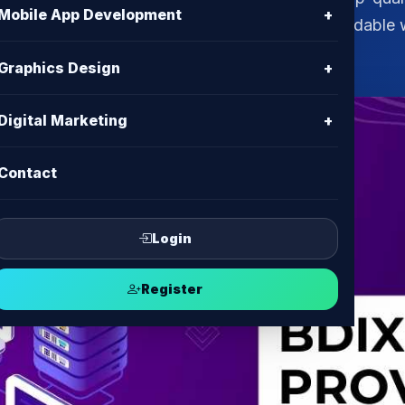
Mobile App Development
+
ngladeshi businesses for fast, secure, and affordable
Graphics Design
+
Digital Marketing
+
Contact
Login
Register