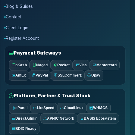
Blog & Guides
Contact
Client Login
Register Account
Payment Gateways
bKash
Nagad
Rocket
Visa
Mastercard
AmEx
PayPal
SSLCommerz
Upay
Platform, Partner & Trust Stack
cPanel
LiteSpeed
CloudLinux
WHMCS
DirectAdmin
APNIC Network
BASIS Ecosystem
BDIX Ready