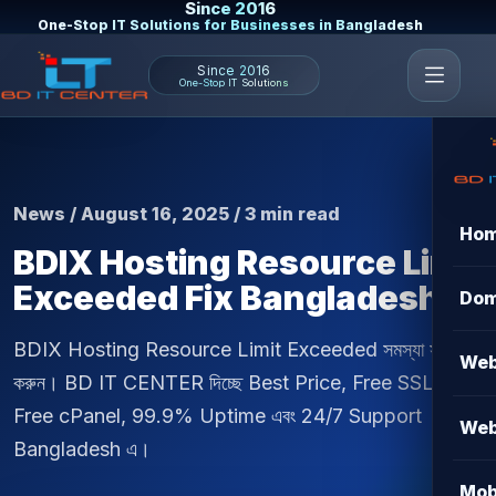
Since 2016
One-Stop IT Solutions for Businesses in Bangladesh
Since 2016
One-Stop IT Solutions
News / August 16, 2025 / 3 min read
Ho
BDIX Hosting Resource Limit
Exceeded Fix Bangladesh
Dom
BDIX Hosting Resource Limit Exceeded সমস্যা সমাধান
Web
করুন। BD IT CENTER দিচ্ছে Best Price, Free SSL,
Free cPanel, 99.9% Uptime এবং 24/7 Support
Web
Bangladesh এ।
Mob