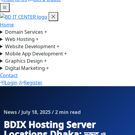
Home
Domain Services
+
Web Hosting
+
Website Development
+
Mobile App Development
+
Graphics Design
+
Digital Marketing
+
Contact
Login
Register
News / July 18, 2025 / 2 min read
BDIX Hosting Server
Locations Dhaka: দ্রুত ও