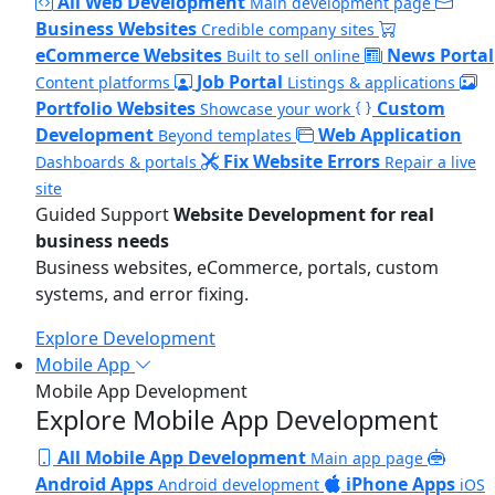
All Web Development
Main development page
Business Websites
Credible company sites
eCommerce Websites
News Portal
Built to sell online
Job Portal
Content platforms
Listings & applications
Portfolio Websites
Custom
Showcase your work
Development
Web Application
Beyond templates
Fix Website Errors
Dashboards & portals
Repair a live
site
Guided Support
Website Development for real
business needs
Business websites, eCommerce, portals, custom
systems, and error fixing.
Explore Development
Mobile App
Mobile App Development
Explore Mobile App Development
All Mobile App Development
Main app page
Android Apps
iPhone Apps
Android development
iOS