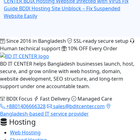
CENTER
BDIX Hosting Website Infected with Virus Fix
Guide
BDIX Hosting Site Unblock – Fix Suspended
Website Easily
Since 2016 in Bangladesh
SSL-ready secure setup
Human technical support
10% OFF Every Order
BD IT CENTER helps Bangladesh businesses launch, host,
secure, and grow online with web hosting, domain,
website development, SEO structure, and long-term
support under one accountable team.
BDIX Focus
Fast Delivery
Managed Care
+8801406666328
sales@bditcenter.com
Bangladesh-based IT service provider
Hosting
Web Hosting