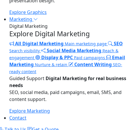
presentation design.
Explore Graphics
Marketing
Digital Marketing
Explore Digital Marketing
All Digital Marketing
SEO
Main marketing page
Social Media Marketing
Search visibility
Reach &
Display & PPC
Email
engagement
Paid campaigns
Marketing
Content Writing
Nurture & retain
SEO-
ready content
Guided Support
Digital Marketing for real business
needs
SEO, social media, paid campaigns, email, SMS, and
content support.
Explore Marketing
Contact
Talk to Us
Get a Quote