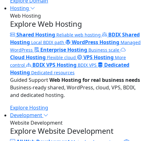
Explore Domain
Hosting
Web Hosting
Explore Web Hosting
Shared Hosting
BDIX Shared
Reliable web hosting
Hosting
WordPress Hosting
Local BDIX path
Managed
Enterprise Hosting
WordPress
Business scale
Cloud Hosting
VPS Hosting
Flexible cloud
More
BDIX VPS Hosting
Dedicated
control
BDIX VPS
Hosting
Dedicated resources
Guided Support
Web Hosting for real business needs
Business-ready shared, WordPress, cloud, VPS, BDIX,
and dedicated hosting.
Explore Hosting
Development
Website Development
Explore Website Development