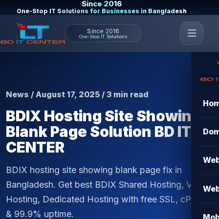
Since 2016
One-Stop IT Solutions for Businesses in Bangladesh
Since 2016
One-Stop IT Solutions
News / August 17, 2025 / 3 min read
Ho
BDIX Hosting Site Showing
Blank Page Solution BD IT
Dom
CENTER
Web
BDIX hosting site showing blank page fix in
Bangladesh. Get best BDIX Shared Hosting, VPS
Web
Hosting, Dedicated Hosting with free SSL, cPanel
& 99.9% uptime.
Mob