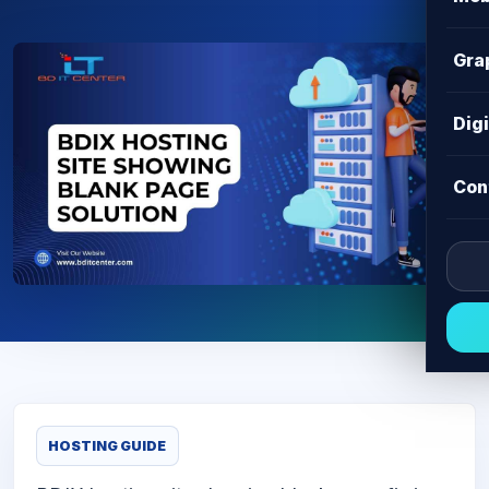
Gra
Dig
Con
HOSTING GUIDE