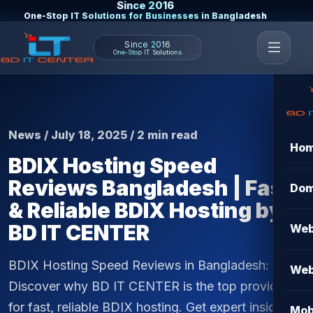
Since 2016
One-Stop IT Solutions for Businesses in Bangladesh
Since 2016
One-Stop IT Solutions
News / July 18, 2025 / 2 min read
Ho
BDIX Hosting Speed
Reviews Bangladesh | Fast
Dom
& Reliable BDIX Hosting by
BD IT CENTER
Web
BDIX Hosting Speed Reviews in Bangladesh:
Web
Discover why BD IT CENTER is the top provider
for fast, reliable BDIX hosting. Get expert insights,
Mob