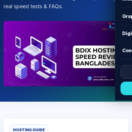
real speed tests & FAQs.
Gra
Dig
Con
HOSTING GUIDE