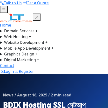
Talk to Us
Get a Quote
Home
Domain Services
+
Web Hosting
+
Website Development
+
Mobile App Development
+
Graphics Design
+
Digital Marketing
+
Contact
Login
Register
News / August 18, 2025 / 2 min read
BDIX Hosting SSL সেটআপ