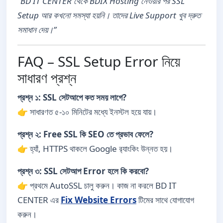
“BD IT CENTER থেকে BDIX Hosting নেওয়ার পর SSL
Setup আর কখনো সমস্যা হয়নি। তাদের Live Support খুব দ্রুত
সমাধান দেয়।”
FAQ – SSL Setup Error নিয়ে
সাধারণ প্রশ্ন
প্রশ্ন ১: SSL সেটআপে কত সময় লাগে?
👉 সাধারণত ৫-১০ মিনিটের মধ্যে ইনস্টল হয়ে যায়।
প্রশ্ন ২: Free SSL কি SEO তে প্রভাব ফেলে?
👉 হ্যাঁ, HTTPS থাকলে Google র‌্যাংকিং উন্নত হয়।
প্রশ্ন ৩: SSL সেটআপ Error হলে কি করবো?
👉 প্রথমে AutoSSL চালু করুন। কাজ না করলে BD IT
CENTER এর
Fix Website Errors
টিমের সাথে যোগাযোগ
করুন।